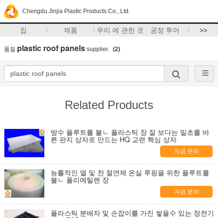
Chengdu Jinjia Plastic Products Co., Ltd.
집
제품
우리 에 관한 것
공장 투어
>>
plastic roof panels
품질
supplier.
(2)
Related Products
방수 플루트를 불ㄴ 플라스틱 장 잘 보다는 밀초를 바
른 판지 상자로 만드는 HQ 교련 핵심 상자
지금 문의
능률적인 열 및 찬 절연제 온실 루핑을 위한 플루트를
불ㄴ 폴리에틸렌 장
지금 문의
플라스틱 분배자 및 손잡이를 가진 쌓을수 있는 정전기