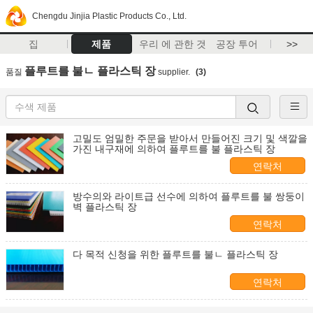
Chengdu Jinjia Plastic Products Co., Ltd.
집
제품
우리 에 관한 것
공장 투어
>>
플루트를 불ㄴ 플라스틱 장
품질
supplier.
(3)
고밀도 엄밀한 주문을 받아서 만들어진 크기 및 색깔을
가진 내구재에 의하여 플루트를 불 플라스틱 장
연락처
방수의와 라이트급 선수에 의하여 플루트를 불 쌍둥이
벽 플라스틱 장
연락처
다 목적 신청을 위한 플루트를 불ㄴ 플라스틱 장
연락처